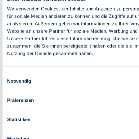
Bildung
Wirtschaft
Wir verwenden Cookies, um Inhalte und Anzeigen zu persona
Wissenschaft
für soziale Medien anbieten zu können und die Zugriffe auf 
Marktplatz
analysieren. Außerdem geben wir Informationen zu Ihrer Ve
Website an unsere Partner für soziale Medien, Werbung und 
Bremen barrierefrei
Login
Unsere Partner führen diese Informationen möglicherweise m
Leichte Sprache
zusammen, die Sie ihnen bereitgestellt haben oder die sie i
Zur Deutschen Gebärdensprache
Nutzung der Dienste gesammelt haben.
English
Einwilligungsauswahl
Notwendig
Präferenzen
Bremen barrierefrei
Login
Statistiken
Leichte Sprache
Zur Deutschen Gebärdensprache
English
Marketing