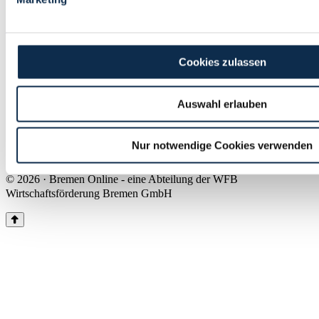
Land Bremen
Instagram
Pinterest
Facebook
Tiktok
Youtube
Impressum & Kontakt
Cookies zulassen
Barrierefreiheit
Produkte & Mediadaten
Presse
Auswahl erlauben
Über uns
Inhaltsübersicht
Nutzungsbedingungen
Nur notwendige Cookies verwenden
Datenschutz
© 2026 · Bremen Online - eine Abteilung der WFB
Wirtschaftsförderung Bremen GmbH