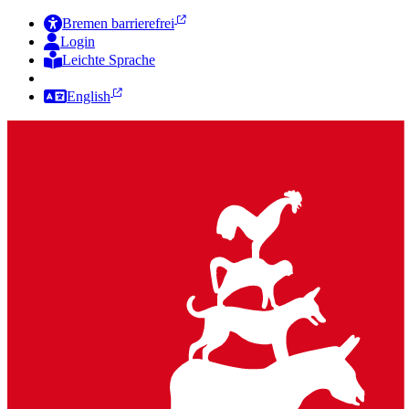
Bremen barrierefrei
Login
Leichte Sprache
Zur Deutschen Gebärdensprache
English