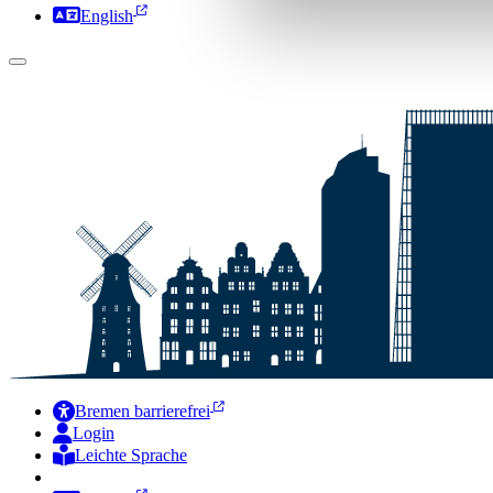
English
Bremen barrierefrei
Login
Leichte Sprache
Zur Deutschen Gebärdensprache