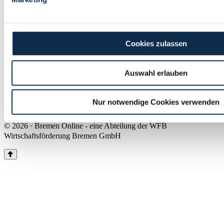
Land Bremen
Instagram
Pinterest
Facebook
Tiktok
Youtube
Impressum & Kontakt
Cookies zulassen
Barrierefreiheit
Produkte & Mediadaten
Presse
Auswahl erlauben
Über uns
Inhaltsübersicht
Nutzungsbedingungen
Nur notwendige Cookies verwenden
Datenschutz
© 2026 · Bremen Online - eine Abteilung der WFB
Wirtschaftsförderung Bremen GmbH