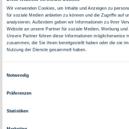
Bildung
Wirtschaft
Wir verwenden Cookies, um Inhalte und Anzeigen zu persona
Wissenschaft
für soziale Medien anbieten zu können und die Zugriffe auf 
Marktplatz
analysieren. Außerdem geben wir Informationen zu Ihrer Ve
Website an unsere Partner für soziale Medien, Werbung und 
Bremen barrierefrei
Login
Unsere Partner führen diese Informationen möglicherweise m
Leichte Sprache
zusammen, die Sie ihnen bereitgestellt haben oder die sie i
Zur Deutschen Gebärdensprache
Nutzung der Dienste gesammelt haben.
English
Einwilligungsauswahl
Notwendig
Präferenzen
Bremen barrierefrei
Login
Statistiken
Leichte Sprache
Zur Deutschen Gebärdensprache
English
Marketing