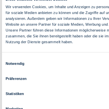
Bildung
Wirtschaft
Wir verwenden Cookies, um Inhalte und Anzeigen zu persona
Wissenschaft
für soziale Medien anbieten zu können und die Zugriffe auf 
Marktplatz
analysieren. Außerdem geben wir Informationen zu Ihrer Ve
Website an unsere Partner für soziale Medien, Werbung und 
Bremen barrierefrei
Login
Unsere Partner führen diese Informationen möglicherweise m
Leichte Sprache
zusammen, die Sie ihnen bereitgestellt haben oder die sie i
Zur Deutschen Gebärdensprache
Nutzung der Dienste gesammelt haben.
English
Einwilligungsauswahl
Notwendig
Präferenzen
Bremen barrierefrei
Login
Statistiken
Leichte Sprache
Zur Deutschen Gebärdensprache
English
Marketing