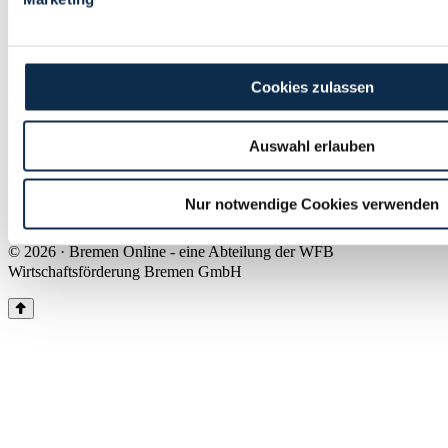
Land Bremen
Instagram
Pinterest
Facebook
Tiktok
Youtube
Impressum & Kontakt
Cookies zulassen
Barrierefreiheit
Produkte & Mediadaten
Presse
Auswahl erlauben
Über uns
Inhaltsübersicht
Nutzungsbedingungen
Nur notwendige Cookies verwenden
Datenschutz
© 2026 · Bremen Online - eine Abteilung der WFB
Wirtschaftsförderung Bremen GmbH