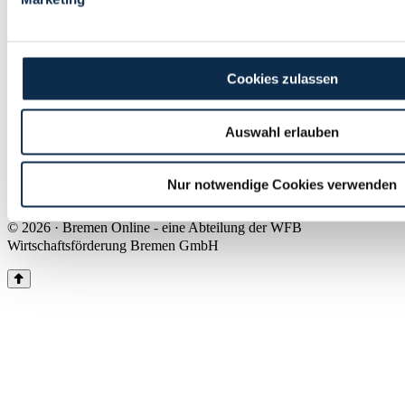
Land Bremen
Instagram
Pinterest
Facebook
Tiktok
Youtube
Impressum & Kontakt
Cookies zulassen
Barrierefreiheit
Produkte & Mediadaten
Presse
Auswahl erlauben
Über uns
Inhaltsübersicht
Nutzungsbedingungen
Nur notwendige Cookies verwenden
Datenschutz
© 2026 · Bremen Online - eine Abteilung der WFB
Wirtschaftsförderung Bremen GmbH