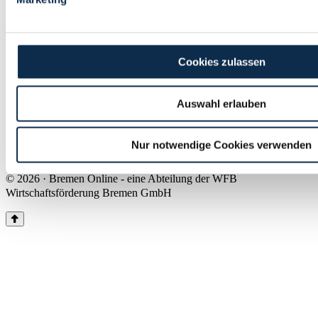
Land Bremen
Instagram
Pinterest
Facebook
Tiktok
Youtube
Impressum & Kontakt
Cookies zulassen
Barrierefreiheit
Produkte & Mediadaten
Presse
Auswahl erlauben
Über uns
Inhaltsübersicht
Nutzungsbedingungen
Nur notwendige Cookies verwenden
Datenschutz
© 2026 · Bremen Online - eine Abteilung der WFB
Wirtschaftsförderung Bremen GmbH