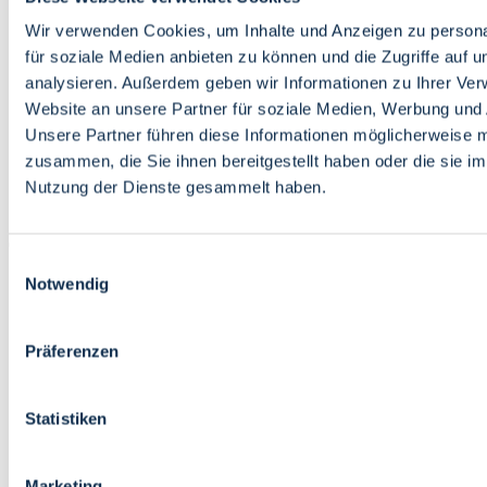
Bildung
Wirtschaft
Wir verwenden Cookies, um Inhalte und Anzeigen zu persona
Wissenschaft
für soziale Medien anbieten zu können und die Zugriffe auf 
Marktplatz
analysieren. Außerdem geben wir Informationen zu Ihrer Ve
Website an unsere Partner für soziale Medien, Werbung und 
Bremen barrierefrei
Login
Unsere Partner führen diese Informationen möglicherweise m
Leichte Sprache
zusammen, die Sie ihnen bereitgestellt haben oder die sie i
Zur Deutschen Gebärdensprache
Nutzung der Dienste gesammelt haben.
English
Einwilligungsauswahl
Notwendig
Präferenzen
Bremen barrierefrei
Login
Statistiken
Leichte Sprache
Zur Deutschen Gebärdensprache
English
Marketing