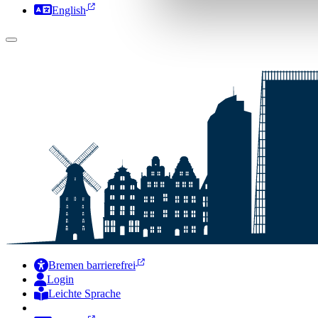
English
Bremen barrierefrei
Login
Leichte Sprache
Zur Deutschen Gebärdensprache