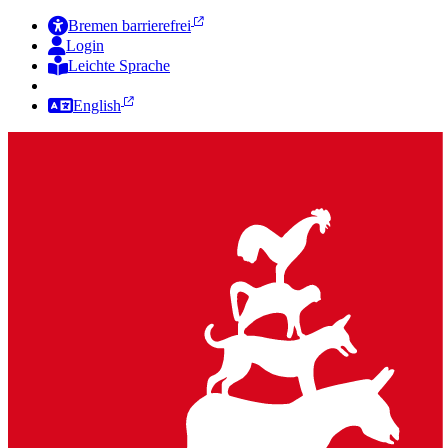
Bremen barrierefrei
Login
Leichte Sprache
Zur Deutschen Gebärdensprache
English