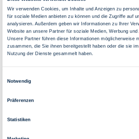
Bildung
Wirtschaft
Wir verwenden Cookies, um Inhalte und Anzeigen zu persona
Wissenschaft
für soziale Medien anbieten zu können und die Zugriffe auf 
Marktplatz
analysieren. Außerdem geben wir Informationen zu Ihrer Ve
Website an unsere Partner für soziale Medien, Werbung und 
Bremen barrierefrei
Login
Unsere Partner führen diese Informationen möglicherweise m
Leichte Sprache
zusammen, die Sie ihnen bereitgestellt haben oder die sie i
Zur Deutschen Gebärdensprache
Nutzung der Dienste gesammelt haben.
English
Einwilligungsauswahl
Notwendig
Präferenzen
Bremen barrierefrei
Login
Statistiken
Leichte Sprache
Zur Deutschen Gebärdensprache
English
Marketing