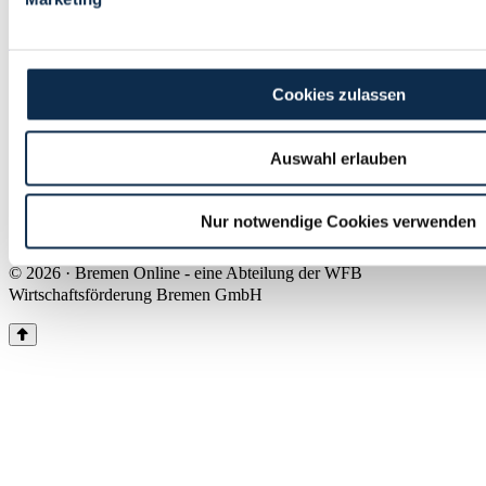
Land Bremen
Instagram
Pinterest
Facebook
Tiktok
Youtube
Impressum & Kontakt
Cookies zulassen
Barrierefreiheit
Produkte & Mediadaten
Presse
Auswahl erlauben
Über uns
Inhaltsübersicht
Nutzungsbedingungen
Nur notwendige Cookies verwenden
Datenschutz
© 2026 · Bremen Online - eine Abteilung der WFB
Wirtschaftsförderung Bremen GmbH