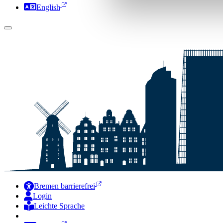
English
Bremen barrierefrei
Login
Leichte Sprache
Zur Deutschen Gebärdensprache