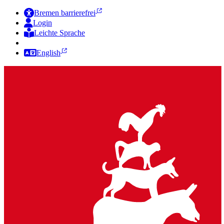
Bremen barrierefrei
Login
Leichte Sprache
Zur Deutschen Gebärdensprache
English