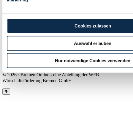
Land Bremen
Instagram
Pinterest
Facebook
Tiktok
Youtube
Impressum & Kontakt
Cookies zulassen
Barrierefreiheit
Produkte & Mediadaten
Presse
Auswahl erlauben
Über uns
Inhaltsübersicht
Nutzungsbedingungen
Nur notwendige Cookies verwenden
Datenschutz
© 2026 · Bremen Online - eine Abteilung der WFB
Wirtschaftsförderung Bremen GmbH