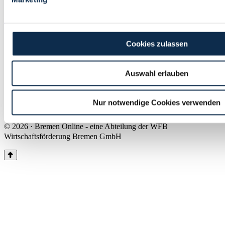
Land Bremen
Instagram
Pinterest
Facebook
Tiktok
Youtube
Impressum & Kontakt
Cookies zulassen
Barrierefreiheit
Produkte & Mediadaten
Presse
Auswahl erlauben
Über uns
Inhaltsübersicht
Nutzungsbedingungen
Nur notwendige Cookies verwenden
Datenschutz
© 2026 · Bremen Online - eine Abteilung der WFB
Wirtschaftsförderung Bremen GmbH