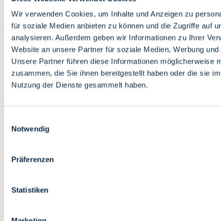
Bildung
Wirtschaft
Wir verwenden Cookies, um Inhalte und Anzeigen zu persona
Wissenschaft
für soziale Medien anbieten zu können und die Zugriffe auf 
Marktplatz
analysieren. Außerdem geben wir Informationen zu Ihrer Ve
Website an unsere Partner für soziale Medien, Werbung und 
Bremen barrierefrei
Login
Unsere Partner führen diese Informationen möglicherweise m
Leichte Sprache
zusammen, die Sie ihnen bereitgestellt haben oder die sie i
Zur Deutschen Gebärdensprache
Nutzung der Dienste gesammelt haben.
English
Einwilligungsauswahl
Notwendig
Präferenzen
Bremen barrierefrei
Login
Statistiken
Leichte Sprache
Zur Deutschen Gebärdensprache
English
Marketing