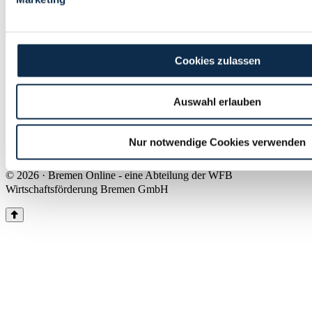
Land Bremen
Instagram
Pinterest
Facebook
Tiktok
Youtube
Impressum & Kontakt
Cookies zulassen
Barrierefreiheit
Produkte & Mediadaten
Presse
Auswahl erlauben
Über uns
Inhaltsübersicht
Nutzungsbedingungen
Nur notwendige Cookies verwenden
Datenschutz
© 2026 · Bremen Online - eine Abteilung der WFB
Wirtschaftsförderung Bremen GmbH