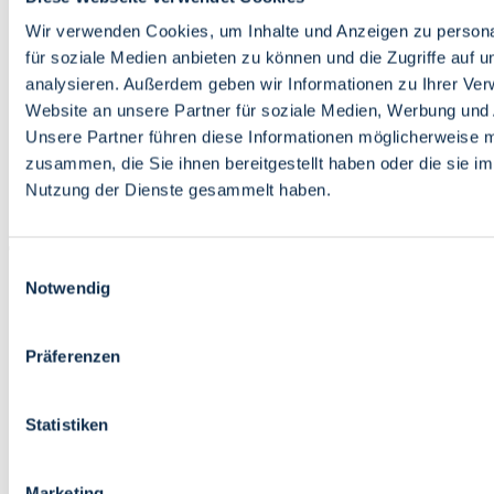
Bildung
Wirtschaft
Wir verwenden Cookies, um Inhalte und Anzeigen zu persona
Wissenschaft
für soziale Medien anbieten zu können und die Zugriffe auf 
Marktplatz
analysieren. Außerdem geben wir Informationen zu Ihrer Ve
Website an unsere Partner für soziale Medien, Werbung und 
Bremen barrierefrei
Login
Unsere Partner führen diese Informationen möglicherweise m
Leichte Sprache
zusammen, die Sie ihnen bereitgestellt haben oder die sie i
Zur Deutschen Gebärdensprache
Nutzung der Dienste gesammelt haben.
English
Einwilligungsauswahl
Notwendig
Präferenzen
Bremen barrierefrei
Login
Statistiken
Leichte Sprache
Zur Deutschen Gebärdensprache
English
Marketing