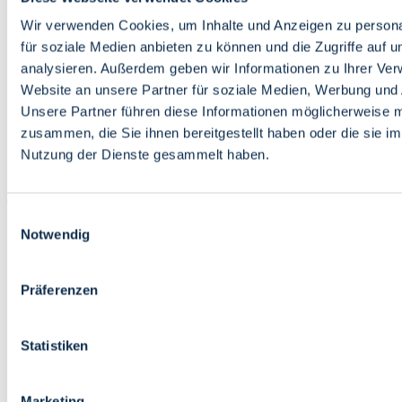
Bildung
Wirtschaft
Wir verwenden Cookies, um Inhalte und Anzeigen zu persona
Wissenschaft
für soziale Medien anbieten zu können und die Zugriffe auf 
Marktplatz
analysieren. Außerdem geben wir Informationen zu Ihrer Ve
Website an unsere Partner für soziale Medien, Werbung und 
Bremen barrierefrei
Login
Unsere Partner führen diese Informationen möglicherweise m
Leichte Sprache
zusammen, die Sie ihnen bereitgestellt haben oder die sie i
Zur Deutschen Gebärdensprache
Nutzung der Dienste gesammelt haben.
English
Einwilligungsauswahl
Notwendig
Präferenzen
Bremen barrierefrei
Login
Statistiken
Leichte Sprache
Zur Deutschen Gebärdensprache
English
Marketing