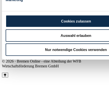
Land Bremen
Instagram
Pinterest
Facebook
Tiktok
Youtube
Impressum & Kontakt
Cookies zulassen
Barrierefreiheit
Produkte & Mediadaten
Presse
Auswahl erlauben
Über uns
Inhaltsübersicht
Nutzungsbedingungen
Nur notwendige Cookies verwenden
Datenschutz
© 2026 · Bremen Online - eine Abteilung der WFB
Wirtschaftsförderung Bremen GmbH