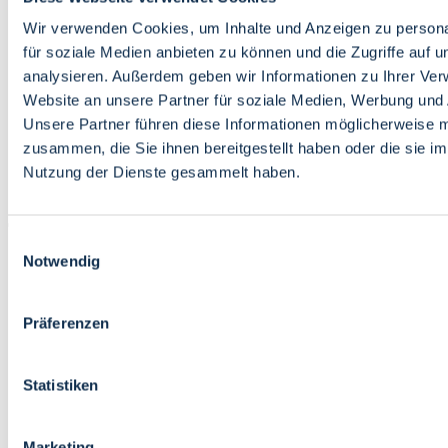
Bildung
Wirtschaft
Wir verwenden Cookies, um Inhalte und Anzeigen zu persona
Wissenschaft
für soziale Medien anbieten zu können und die Zugriffe auf 
Marktplatz
analysieren. Außerdem geben wir Informationen zu Ihrer Ve
Website an unsere Partner für soziale Medien, Werbung und 
Bremen barrierefrei
Login
Unsere Partner führen diese Informationen möglicherweise m
Leichte Sprache
zusammen, die Sie ihnen bereitgestellt haben oder die sie i
Zur Deutschen Gebärdensprache
Nutzung der Dienste gesammelt haben.
English
Einwilligungsauswahl
Notwendig
Präferenzen
Bremen barrierefrei
Login
Statistiken
Leichte Sprache
Zur Deutschen Gebärdensprache
English
Marketing