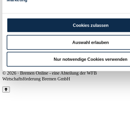
Land Bremen
Instagram
Pinterest
Facebook
Tiktok
Youtube
Impressum & Kontakt
Cookies zulassen
Barrierefreiheit
Produkte & Mediadaten
Presse
Auswahl erlauben
Über uns
Inhaltsübersicht
Nutzungsbedingungen
Nur notwendige Cookies verwenden
Datenschutz
© 2026 · Bremen Online - eine Abteilung der WFB
Wirtschaftsförderung Bremen GmbH