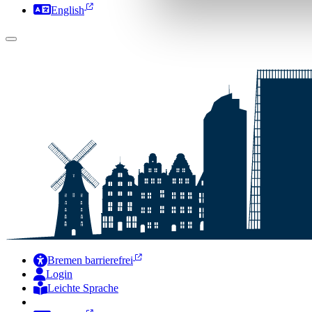
English
Bremen barrierefrei
Login
Leichte Sprache
Zur Deutschen Gebärdensprache