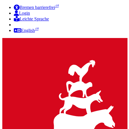
Bremen barrierefrei
Login
Leichte Sprache
Zur Deutschen Gebärdensprache
English