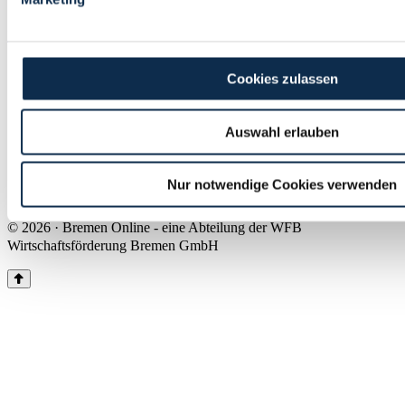
Land Bremen
Instagram
Pinterest
Facebook
Tiktok
Youtube
Impressum & Kontakt
Cookies zulassen
Barrierefreiheit
Produkte & Mediadaten
Presse
Auswahl erlauben
Über uns
Inhaltsübersicht
Nutzungsbedingungen
Nur notwendige Cookies verwenden
Datenschutz
© 2026 · Bremen Online - eine Abteilung der WFB
Wirtschaftsförderung Bremen GmbH