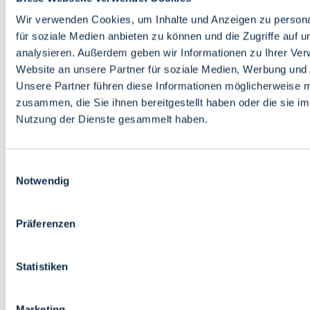
Bildung
Wirtschaft
Wir verwenden Cookies, um Inhalte und Anzeigen zu persona
Wissenschaft
für soziale Medien anbieten zu können und die Zugriffe auf 
Marktplatz
analysieren. Außerdem geben wir Informationen zu Ihrer Ve
Website an unsere Partner für soziale Medien, Werbung und 
Bremen barrierefrei
Login
Unsere Partner führen diese Informationen möglicherweise m
Leichte Sprache
zusammen, die Sie ihnen bereitgestellt haben oder die sie i
Zur Deutschen Gebärdensprache
Nutzung der Dienste gesammelt haben.
English
Einwilligungsauswahl
Notwendig
Präferenzen
Bremen barrierefrei
Login
Statistiken
Leichte Sprache
Zur Deutschen Gebärdensprache
English
Marketing