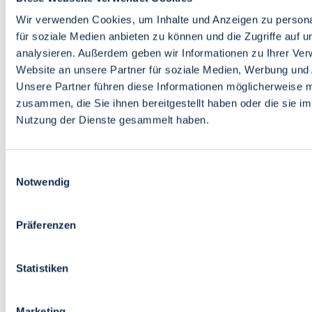
Bildung
Wirtschaft
Wir verwenden Cookies, um Inhalte und Anzeigen zu persona
Wissenschaft
für soziale Medien anbieten zu können und die Zugriffe auf 
Marktplatz
analysieren. Außerdem geben wir Informationen zu Ihrer Ve
Website an unsere Partner für soziale Medien, Werbung und 
Bremen barrierefrei
Login
Unsere Partner führen diese Informationen möglicherweise m
Leichte Sprache
zusammen, die Sie ihnen bereitgestellt haben oder die sie i
Zur Deutschen Gebärdensprache
Nutzung der Dienste gesammelt haben.
English
Einwilligungsauswahl
Notwendig
Präferenzen
Bremen barrierefrei
Login
Statistiken
Leichte Sprache
Zur Deutschen Gebärdensprache
English
Marketing