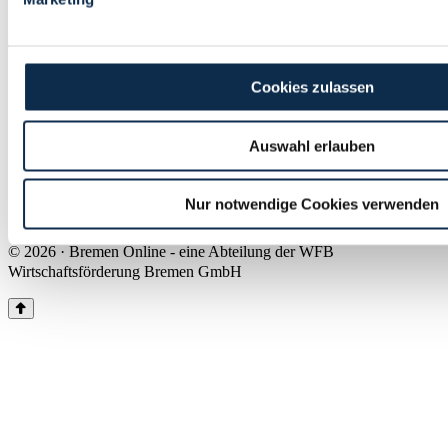
Land Bremen
Instagram
Pinterest
Facebook
Tiktok
Youtube
Impressum & Kontakt
Cookies zulassen
Barrierefreiheit
Produkte & Mediadaten
Presse
Auswahl erlauben
Über uns
Inhaltsübersicht
Nutzungsbedingungen
Nur notwendige Cookies verwenden
Datenschutz
© 2026 · Bremen Online - eine Abteilung der WFB
Wirtschaftsförderung Bremen GmbH