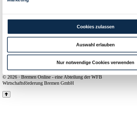
Land Bremen
Instagram
Pinterest
Facebook
Tiktok
Youtube
Impressum & Kontakt
Cookies zulassen
Barrierefreiheit
Produkte & Mediadaten
Presse
Auswahl erlauben
Über uns
Inhaltsübersicht
Nutzungsbedingungen
Nur notwendige Cookies verwenden
Datenschutz
© 2026 · Bremen Online - eine Abteilung der WFB
Wirtschaftsförderung Bremen GmbH