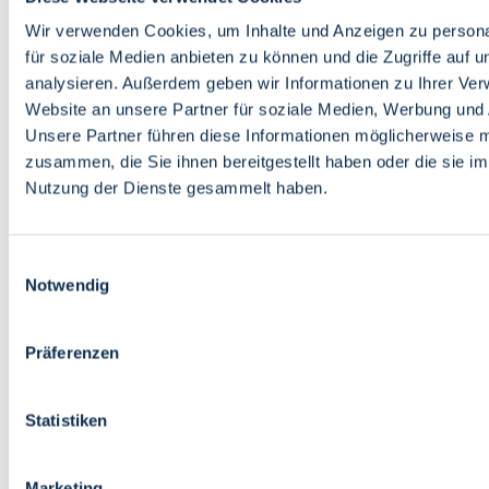
Bildung
Wirtschaft
Wir verwenden Cookies, um Inhalte und Anzeigen zu persona
Wissenschaft
für soziale Medien anbieten zu können und die Zugriffe auf 
Marktplatz
analysieren. Außerdem geben wir Informationen zu Ihrer Ve
Website an unsere Partner für soziale Medien, Werbung und 
Bremen barrierefrei
Login
Unsere Partner führen diese Informationen möglicherweise m
Leichte Sprache
zusammen, die Sie ihnen bereitgestellt haben oder die sie i
Zur Deutschen Gebärdensprache
Nutzung der Dienste gesammelt haben.
English
Einwilligungsauswahl
Notwendig
Präferenzen
Bremen barrierefrei
Login
Statistiken
Leichte Sprache
Zur Deutschen Gebärdensprache
English
Marketing