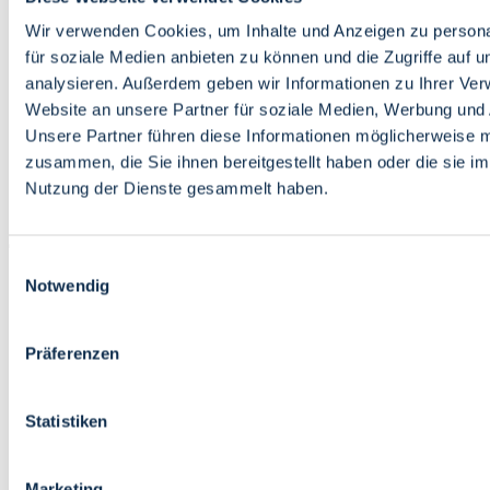
Bildung
Wirtschaft
Wir verwenden Cookies, um Inhalte und Anzeigen zu persona
Wissenschaft
für soziale Medien anbieten zu können und die Zugriffe auf 
Marktplatz
analysieren. Außerdem geben wir Informationen zu Ihrer Ve
Website an unsere Partner für soziale Medien, Werbung und 
Bremen barrierefrei
Login
Unsere Partner führen diese Informationen möglicherweise m
Leichte Sprache
zusammen, die Sie ihnen bereitgestellt haben oder die sie i
Zur Deutschen Gebärdensprache
Nutzung der Dienste gesammelt haben.
English
Einwilligungsauswahl
Notwendig
Präferenzen
Bremen barrierefrei
Login
Statistiken
Leichte Sprache
Zur Deutschen Gebärdensprache
English
Marketing