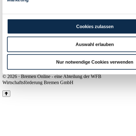
Land Bremen
Instagram
Pinterest
Facebook
Tiktok
Youtube
Impressum & Kontakt
Cookies zulassen
Barrierefreiheit
Produkte & Mediadaten
Presse
Auswahl erlauben
Über uns
Inhaltsübersicht
Nutzungsbedingungen
Nur notwendige Cookies verwenden
Datenschutz
© 2026 · Bremen Online - eine Abteilung der WFB
Wirtschaftsförderung Bremen GmbH