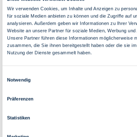
Bildung
Wirtschaft
Wir verwenden Cookies, um Inhalte und Anzeigen zu persona
Wissenschaft
für soziale Medien anbieten zu können und die Zugriffe auf 
Marktplatz
analysieren. Außerdem geben wir Informationen zu Ihrer Ve
Website an unsere Partner für soziale Medien, Werbung und 
Bremen barrierefrei
Login
Unsere Partner führen diese Informationen möglicherweise m
Leichte Sprache
zusammen, die Sie ihnen bereitgestellt haben oder die sie i
Zur Deutschen Gebärdensprache
Nutzung der Dienste gesammelt haben.
English
Einwilligungsauswahl
Notwendig
Präferenzen
Bremen barrierefrei
Login
Statistiken
Leichte Sprache
Zur Deutschen Gebärdensprache
English
Marketing