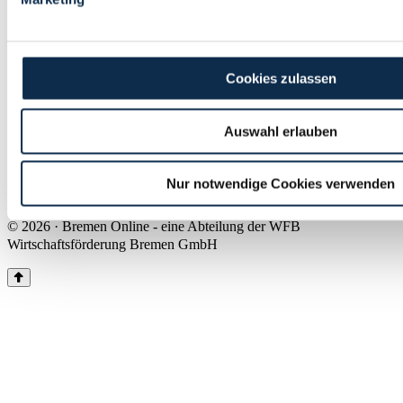
Land Bremen
Instagram
Pinterest
Facebook
Tiktok
Youtube
Impressum & Kontakt
Cookies zulassen
Barrierefreiheit
Produkte & Mediadaten
Presse
Auswahl erlauben
Über uns
Inhaltsübersicht
Nutzungsbedingungen
Nur notwendige Cookies verwenden
Datenschutz
© 2026 · Bremen Online - eine Abteilung der WFB
Wirtschaftsförderung Bremen GmbH