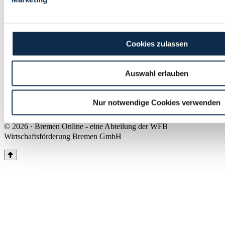
Land Bremen
Instagram
Pinterest
Facebook
Tiktok
Youtube
Impressum & Kontakt
Cookies zulassen
Barrierefreiheit
Produkte & Mediadaten
Presse
Auswahl erlauben
Über uns
Inhaltsübersicht
Nutzungsbedingungen
Nur notwendige Cookies verwenden
Datenschutz
© 2026 · Bremen Online - eine Abteilung der WFB
Wirtschaftsförderung Bremen GmbH