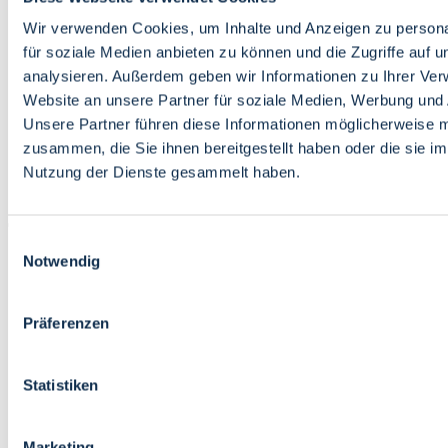
Bildung
Wirtschaft
Wir verwenden Cookies, um Inhalte und Anzeigen zu persona
Wissenschaft
für soziale Medien anbieten zu können und die Zugriffe auf 
Marktplatz
analysieren. Außerdem geben wir Informationen zu Ihrer Ve
Website an unsere Partner für soziale Medien, Werbung und 
Bremen barrierefrei
Login
Unsere Partner führen diese Informationen möglicherweise m
Leichte Sprache
zusammen, die Sie ihnen bereitgestellt haben oder die sie i
Zur Deutschen Gebärdensprache
Nutzung der Dienste gesammelt haben.
English
Einwilligungsauswahl
Notwendig
Präferenzen
Bremen barrierefrei
Login
Statistiken
Leichte Sprache
Zur Deutschen Gebärdensprache
English
Marketing