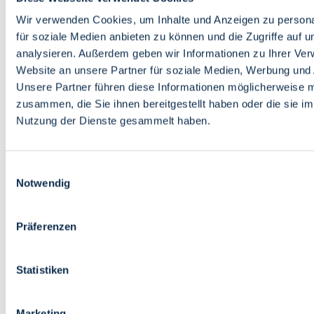
Bildung
Wirtschaft
Wir verwenden Cookies, um Inhalte und Anzeigen zu persona
Wissenschaft
für soziale Medien anbieten zu können und die Zugriffe auf 
Marktplatz
analysieren. Außerdem geben wir Informationen zu Ihrer Ve
Website an unsere Partner für soziale Medien, Werbung und 
Bremen barrierefrei
Login
Unsere Partner führen diese Informationen möglicherweise m
Leichte Sprache
zusammen, die Sie ihnen bereitgestellt haben oder die sie i
Zur Deutschen Gebärdensprache
Nutzung der Dienste gesammelt haben.
English
Einwilligungsauswahl
Notwendig
Präferenzen
Bremen barrierefrei
Login
Statistiken
Leichte Sprache
Zur Deutschen Gebärdensprache
English
Marketing