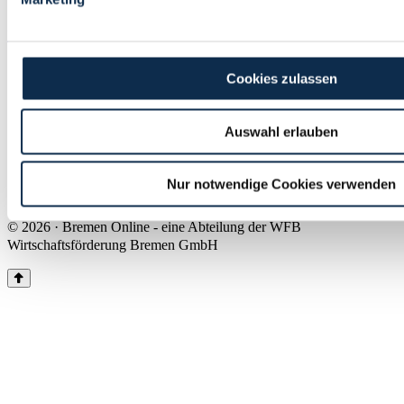
Land Bremen
Instagram
Pinterest
Facebook
Tiktok
Youtube
Impressum & Kontakt
Cookies zulassen
Barrierefreiheit
Produkte & Mediadaten
Presse
Auswahl erlauben
Über uns
Inhaltsübersicht
Nutzungsbedingungen
Nur notwendige Cookies verwenden
Datenschutz
© 2026 · Bremen Online - eine Abteilung der WFB
Wirtschaftsförderung Bremen GmbH