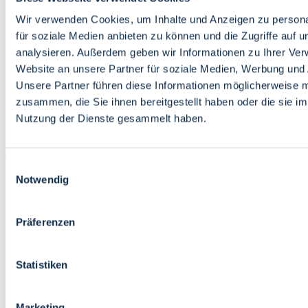
Bildung
Wirtschaft
Wir verwenden Cookies, um Inhalte und Anzeigen zu persona
Wissenschaft
für soziale Medien anbieten zu können und die Zugriffe auf 
Marktplatz
analysieren. Außerdem geben wir Informationen zu Ihrer Ve
Website an unsere Partner für soziale Medien, Werbung und 
Bremen barrierefrei
Login
Unsere Partner führen diese Informationen möglicherweise m
Leichte Sprache
zusammen, die Sie ihnen bereitgestellt haben oder die sie i
Zur Deutschen Gebärdensprache
Nutzung der Dienste gesammelt haben.
English
Einwilligungsauswahl
Notwendig
Präferenzen
Bremen barrierefrei
Login
Statistiken
Leichte Sprache
Zur Deutschen Gebärdensprache
English
Marketing