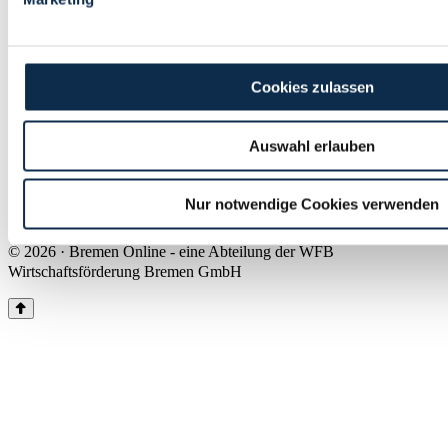
Land Bremen
Instagram
Pinterest
Facebook
Tiktok
Youtube
Impressum & Kontakt
Cookies zulassen
Barrierefreiheit
Produkte & Mediadaten
Presse
Auswahl erlauben
Über uns
Inhaltsübersicht
Nutzungsbedingungen
Nur notwendige Cookies verwenden
Datenschutz
© 2026 · Bremen Online - eine Abteilung der WFB
Wirtschaftsförderung Bremen GmbH