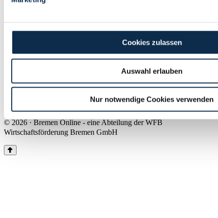
Land Bremen
Instagram
Pinterest
Facebook
Tiktok
Youtube
Impressum & Kontakt
Cookies zulassen
Barrierefreiheit
Produkte & Mediadaten
Presse
Auswahl erlauben
Über uns
Inhaltsübersicht
Nutzungsbedingungen
Nur notwendige Cookies verwenden
Datenschutz
© 2026 · Bremen Online - eine Abteilung der WFB
Wirtschaftsförderung Bremen GmbH