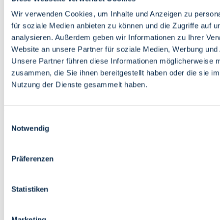
Bildung
Wirtschaft
Wir verwenden Cookies, um Inhalte und Anzeigen zu persona
Wissenschaft
für soziale Medien anbieten zu können und die Zugriffe auf 
Marktplatz
analysieren. Außerdem geben wir Informationen zu Ihrer Ve
Website an unsere Partner für soziale Medien, Werbung und 
Bremen barrierefrei
Login
Unsere Partner führen diese Informationen möglicherweise m
Leichte Sprache
zusammen, die Sie ihnen bereitgestellt haben oder die sie i
Zur Deutschen Gebärdensprache
Nutzung der Dienste gesammelt haben.
English
Einwilligungsauswahl
Notwendig
Präferenzen
Bremen barrierefrei
Login
Statistiken
Leichte Sprache
Zur Deutschen Gebärdensprache
English
Marketing