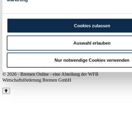
Land Bremen
Instagram
Pinterest
Facebook
Tiktok
Youtube
Impressum & Kontakt
Cookies zulassen
Barrierefreiheit
Produkte & Mediadaten
Presse
Auswahl erlauben
Über uns
Inhaltsübersicht
Nutzungsbedingungen
Nur notwendige Cookies verwenden
Datenschutz
© 2026 · Bremen Online - eine Abteilung der WFB
Wirtschaftsförderung Bremen GmbH