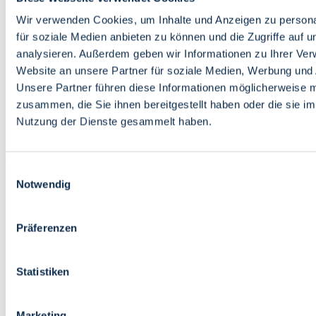
Bildung
Wirtschaft
Wir verwenden Cookies, um Inhalte und Anzeigen zu persona
Wissenschaft
für soziale Medien anbieten zu können und die Zugriffe auf 
Marktplatz
analysieren. Außerdem geben wir Informationen zu Ihrer Ve
Website an unsere Partner für soziale Medien, Werbung und 
Bremen barrierefrei
Login
Unsere Partner führen diese Informationen möglicherweise m
Leichte Sprache
zusammen, die Sie ihnen bereitgestellt haben oder die sie i
Zur Deutschen Gebärdensprache
Nutzung der Dienste gesammelt haben.
English
Einwilligungsauswahl
Notwendig
Präferenzen
Bremen barrierefrei
Login
Statistiken
Leichte Sprache
Zur Deutschen Gebärdensprache
English
Marketing