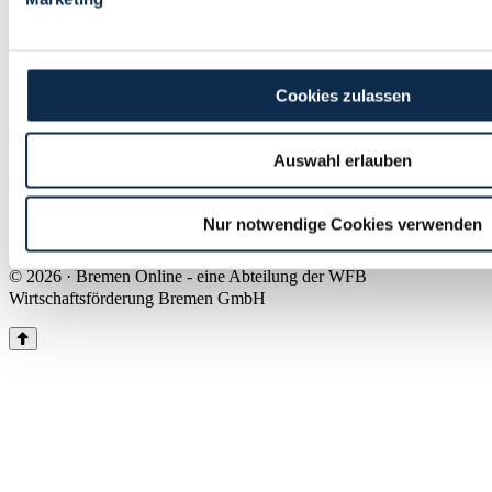
Land Bremen
Instagram
Pinterest
Facebook
Tiktok
Youtube
Impressum & Kontakt
Cookies zulassen
Barrierefreiheit
Produkte & Mediadaten
Presse
Auswahl erlauben
Über uns
Inhaltsübersicht
Nutzungsbedingungen
Nur notwendige Cookies verwenden
Datenschutz
© 2026 · Bremen Online - eine Abteilung der WFB
Wirtschaftsförderung Bremen GmbH