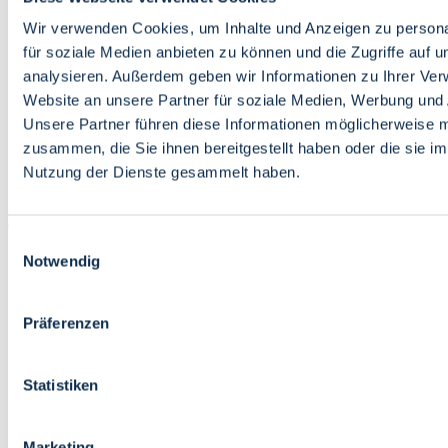
Bildung
Wirtschaft
Wir verwenden Cookies, um Inhalte und Anzeigen zu persona
Wissenschaft
für soziale Medien anbieten zu können und die Zugriffe auf 
Marktplatz
analysieren. Außerdem geben wir Informationen zu Ihrer Ve
Website an unsere Partner für soziale Medien, Werbung und 
Bremen barrierefrei
Login
Unsere Partner führen diese Informationen möglicherweise m
Leichte Sprache
zusammen, die Sie ihnen bereitgestellt haben oder die sie i
Zur Deutschen Gebärdensprache
Nutzung der Dienste gesammelt haben.
English
Einwilligungsauswahl
Notwendig
Präferenzen
Bremen barrierefrei
Login
Statistiken
Leichte Sprache
Zur Deutschen Gebärdensprache
English
Marketing