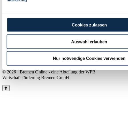
Land Bremen
Instagram
Pinterest
Facebook
Tiktok
Youtube
Impressum & Kontakt
Cookies zulassen
Barrierefreiheit
Produkte & Mediadaten
Presse
Auswahl erlauben
Über uns
Inhaltsübersicht
Nutzungsbedingungen
Nur notwendige Cookies verwenden
Datenschutz
© 2026 · Bremen Online - eine Abteilung der WFB
Wirtschaftsförderung Bremen GmbH