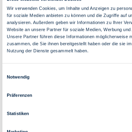
Bildung
Wirtschaft
Wir verwenden Cookies, um Inhalte und Anzeigen zu persona
Wissenschaft
für soziale Medien anbieten zu können und die Zugriffe auf 
Marktplatz
analysieren. Außerdem geben wir Informationen zu Ihrer Ve
Website an unsere Partner für soziale Medien, Werbung und 
Bremen barrierefrei
Login
Unsere Partner führen diese Informationen möglicherweise m
Leichte Sprache
zusammen, die Sie ihnen bereitgestellt haben oder die sie i
Zur Deutschen Gebärdensprache
Nutzung der Dienste gesammelt haben.
English
Einwilligungsauswahl
Notwendig
Präferenzen
Bremen barrierefrei
Login
Statistiken
Leichte Sprache
Zur Deutschen Gebärdensprache
English
Marketing