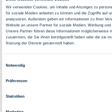
Bildung
Wirtschaft
Wir verwenden Cookies, um Inhalte und Anzeigen zu persona
Wissenschaft
für soziale Medien anbieten zu können und die Zugriffe auf 
Marktplatz
analysieren. Außerdem geben wir Informationen zu Ihrer Ve
Website an unsere Partner für soziale Medien, Werbung und 
Bremen barrierefrei
Login
Unsere Partner führen diese Informationen möglicherweise m
Leichte Sprache
zusammen, die Sie ihnen bereitgestellt haben oder die sie i
Zur Deutschen Gebärdensprache
Nutzung der Dienste gesammelt haben.
English
Einwilligungsauswahl
Notwendig
Präferenzen
Bremen barrierefrei
Login
Statistiken
Leichte Sprache
Zur Deutschen Gebärdensprache
English
Marketing