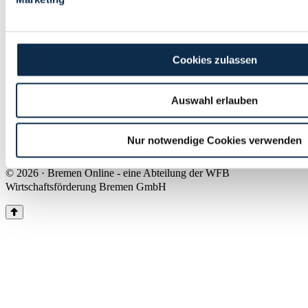
Land Bremen
Instagram
Pinterest
Facebook
Tiktok
Youtube
Impressum & Kontakt
Cookies zulassen
Barrierefreiheit
Produkte & Mediadaten
Presse
Auswahl erlauben
Über uns
Inhaltsübersicht
Nutzungsbedingungen
Nur notwendige Cookies verwenden
Datenschutz
© 2026 · Bremen Online - eine Abteilung der WFB
Wirtschaftsförderung Bremen GmbH