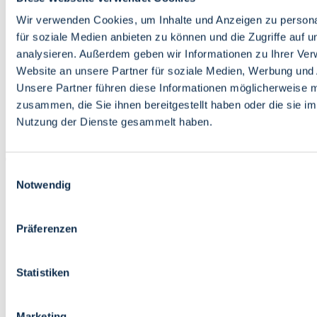
Bildung
Wirtschaft
Wir verwenden Cookies, um Inhalte und Anzeigen zu persona
Wissenschaft
für soziale Medien anbieten zu können und die Zugriffe auf 
Marktplatz
analysieren. Außerdem geben wir Informationen zu Ihrer Ve
Website an unsere Partner für soziale Medien, Werbung und 
Bremen barrierefrei
Login
Unsere Partner führen diese Informationen möglicherweise m
Leichte Sprache
zusammen, die Sie ihnen bereitgestellt haben oder die sie i
Zur Deutschen Gebärdensprache
Nutzung der Dienste gesammelt haben.
English
Einwilligungsauswahl
Notwendig
Präferenzen
Bremen barrierefrei
Login
Statistiken
Leichte Sprache
Zur Deutschen Gebärdensprache
English
Marketing