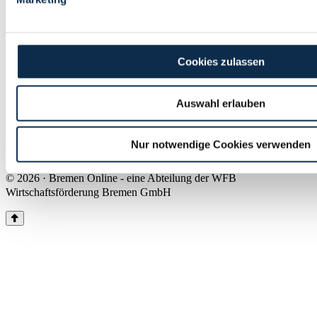
Land Bremen
Instagram
Pinterest
Facebook
Tiktok
Youtube
Impressum & Kontakt
Cookies zulassen
Barrierefreiheit
Produkte & Mediadaten
Presse
Auswahl erlauben
Über uns
Inhaltsübersicht
Nutzungsbedingungen
Nur notwendige Cookies verwenden
Datenschutz
© 2026 · Bremen Online - eine Abteilung der WFB
Wirtschaftsförderung Bremen GmbH