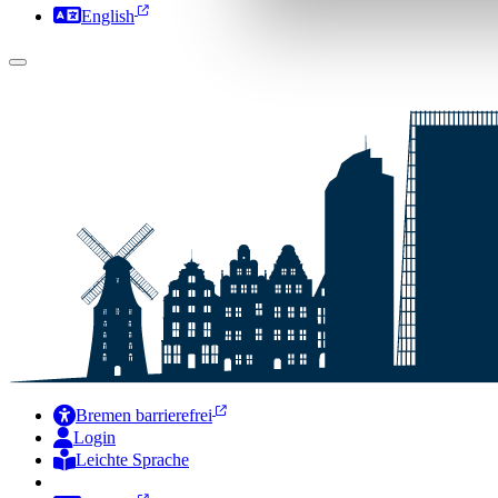
English
Bremen barrierefrei
Login
Leichte Sprache
Zur Deutschen Gebärdensprache