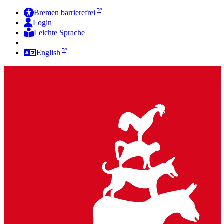
Bremen barrierefrei
Login
Leichte Sprache
Zur Deutschen Gebärdensprache
English