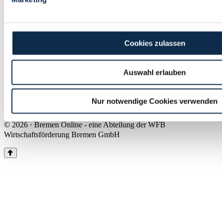
Land Bremen
Instagram
Pinterest
Facebook
Tiktok
Youtube
Impressum & Kontakt
Cookies zulassen
Barrierefreiheit
Produkte & Mediadaten
Presse
Auswahl erlauben
Über uns
Inhaltsübersicht
Nutzungsbedingungen
Nur notwendige Cookies verwenden
Datenschutz
© 2026 · Bremen Online - eine Abteilung der WFB
Wirtschaftsförderung Bremen GmbH