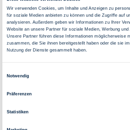
Bildung
Wirtschaft
Wir verwenden Cookies, um Inhalte und Anzeigen zu persona
Wissenschaft
für soziale Medien anbieten zu können und die Zugriffe auf 
Marktplatz
analysieren. Außerdem geben wir Informationen zu Ihrer Ve
Website an unsere Partner für soziale Medien, Werbung und 
Bremen barrierefrei
Login
Unsere Partner führen diese Informationen möglicherweise m
Leichte Sprache
zusammen, die Sie ihnen bereitgestellt haben oder die sie i
Zur Deutschen Gebärdensprache
Nutzung der Dienste gesammelt haben.
English
Einwilligungsauswahl
Notwendig
Präferenzen
Bremen barrierefrei
Login
Statistiken
Leichte Sprache
Zur Deutschen Gebärdensprache
English
Marketing