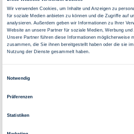
Bildung
Wirtschaft
Wir verwenden Cookies, um Inhalte und Anzeigen zu persona
Wissenschaft
für soziale Medien anbieten zu können und die Zugriffe auf 
Marktplatz
analysieren. Außerdem geben wir Informationen zu Ihrer Ve
Website an unsere Partner für soziale Medien, Werbung und 
Bremen barrierefrei
Login
Unsere Partner führen diese Informationen möglicherweise m
Leichte Sprache
zusammen, die Sie ihnen bereitgestellt haben oder die sie i
Zur Deutschen Gebärdensprache
Nutzung der Dienste gesammelt haben.
English
Einwilligungsauswahl
Notwendig
Präferenzen
Bremen barrierefrei
Login
Statistiken
Leichte Sprache
Zur Deutschen Gebärdensprache
English
Marketing