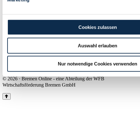
Land Bremen
Instagram
Pinterest
Facebook
Tiktok
Youtube
Impressum & Kontakt
Cookies zulassen
Barrierefreiheit
Produkte & Mediadaten
Presse
Auswahl erlauben
Über uns
Inhaltsübersicht
Nutzungsbedingungen
Nur notwendige Cookies verwenden
Datenschutz
© 2026 · Bremen Online - eine Abteilung der WFB
Wirtschaftsförderung Bremen GmbH