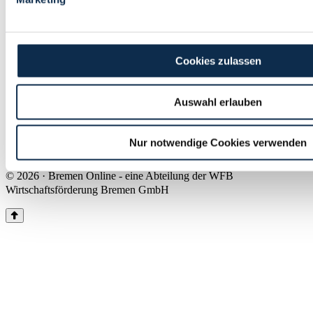
Land Bremen
Instagram
Pinterest
Facebook
Tiktok
Youtube
Impressum & Kontakt
Cookies zulassen
Barrierefreiheit
Produkte & Mediadaten
Presse
Auswahl erlauben
Über uns
Inhaltsübersicht
Nutzungsbedingungen
Nur notwendige Cookies verwenden
Datenschutz
© 2026 · Bremen Online - eine Abteilung der WFB
Wirtschaftsförderung Bremen GmbH