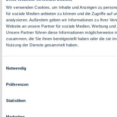
Bildung
Wirtschaft
Wir verwenden Cookies, um Inhalte und Anzeigen zu persona
Wissenschaft
für soziale Medien anbieten zu können und die Zugriffe auf 
Marktplatz
analysieren. Außerdem geben wir Informationen zu Ihrer Ve
Website an unsere Partner für soziale Medien, Werbung und 
Bremen barrierefrei
Login
Unsere Partner führen diese Informationen möglicherweise m
Leichte Sprache
zusammen, die Sie ihnen bereitgestellt haben oder die sie i
Zur Deutschen Gebärdensprache
Nutzung der Dienste gesammelt haben.
English
Einwilligungsauswahl
Notwendig
Präferenzen
Bremen barrierefrei
Login
Statistiken
Leichte Sprache
Zur Deutschen Gebärdensprache
English
Marketing