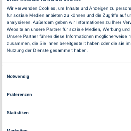
Bildung
Wirtschaft
Wir verwenden Cookies, um Inhalte und Anzeigen zu persona
Wissenschaft
für soziale Medien anbieten zu können und die Zugriffe auf 
Marktplatz
analysieren. Außerdem geben wir Informationen zu Ihrer Ve
Website an unsere Partner für soziale Medien, Werbung und 
Bremen barrierefrei
Login
Unsere Partner führen diese Informationen möglicherweise m
Leichte Sprache
zusammen, die Sie ihnen bereitgestellt haben oder die sie i
Zur Deutschen Gebärdensprache
Nutzung der Dienste gesammelt haben.
English
Einwilligungsauswahl
Notwendig
Präferenzen
Bremen barrierefrei
Login
Statistiken
Leichte Sprache
Zur Deutschen Gebärdensprache
English
Marketing