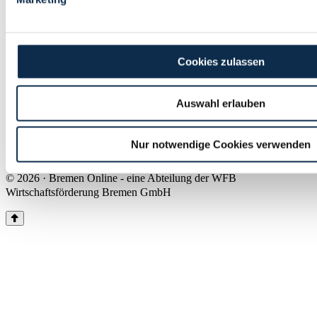
Land Bremen
Instagram
Pinterest
Facebook
Tiktok
Youtube
Impressum & Kontakt
Cookies zulassen
Barrierefreiheit
Produkte & Mediadaten
Presse
Auswahl erlauben
Über uns
Inhaltsübersicht
Nutzungsbedingungen
Nur notwendige Cookies verwenden
Datenschutz
© 2026 · Bremen Online - eine Abteilung der WFB
Wirtschaftsförderung Bremen GmbH