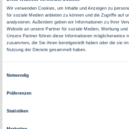
Bildung
Wirtschaft
Wir verwenden Cookies, um Inhalte und Anzeigen zu persona
Wissenschaft
für soziale Medien anbieten zu können und die Zugriffe auf 
Marktplatz
analysieren. Außerdem geben wir Informationen zu Ihrer Ve
Website an unsere Partner für soziale Medien, Werbung und 
Bremen barrierefrei
Login
Unsere Partner führen diese Informationen möglicherweise m
Leichte Sprache
zusammen, die Sie ihnen bereitgestellt haben oder die sie i
Zur Deutschen Gebärdensprache
Nutzung der Dienste gesammelt haben.
English
Einwilligungsauswahl
Notwendig
Präferenzen
Bremen barrierefrei
Login
Statistiken
Leichte Sprache
Zur Deutschen Gebärdensprache
English
Marketing