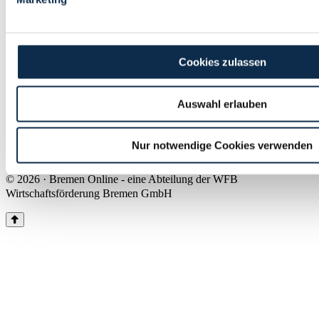
Land Bremen
Instagram
Pinterest
Facebook
Tiktok
Youtube
Impressum & Kontakt
Cookies zulassen
Barrierefreiheit
Produkte & Mediadaten
Presse
Auswahl erlauben
Über uns
Inhaltsübersicht
Nutzungsbedingungen
Nur notwendige Cookies verwenden
Datenschutz
© 2026 · Bremen Online - eine Abteilung der WFB
Wirtschaftsförderung Bremen GmbH