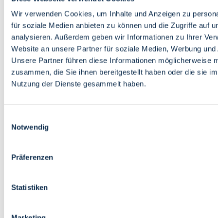
Bildung
Wirtschaft
Wir verwenden Cookies, um Inhalte und Anzeigen zu persona
Wissenschaft
für soziale Medien anbieten zu können und die Zugriffe auf 
Marktplatz
analysieren. Außerdem geben wir Informationen zu Ihrer Ve
Website an unsere Partner für soziale Medien, Werbung und 
Bremen barrierefrei
Login
Unsere Partner führen diese Informationen möglicherweise m
Leichte Sprache
zusammen, die Sie ihnen bereitgestellt haben oder die sie i
Zur Deutschen Gebärdensprache
Nutzung der Dienste gesammelt haben.
English
Einwilligungsauswahl
Notwendig
Präferenzen
Bremen barrierefrei
Login
Statistiken
Leichte Sprache
Zur Deutschen Gebärdensprache
English
Marketing