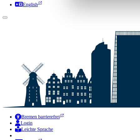
English
Bremen barrierefrei
Login
Leichte Sprache
Zur Deutschen Gebärdensprache