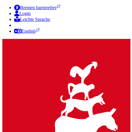
Bremen barrierefrei
Login
Leichte Sprache
Zur Deutschen Gebärdensprache
English