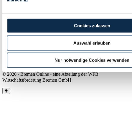
Land Bremen
Instagram
Pinterest
Facebook
Tiktok
Youtube
Impressum & Kontakt
Cookies zulassen
Barrierefreiheit
Produkte & Mediadaten
Presse
Auswahl erlauben
Über uns
Inhaltsübersicht
Nutzungsbedingungen
Nur notwendige Cookies verwenden
Datenschutz
© 2026 · Bremen Online - eine Abteilung der WFB
Wirtschaftsförderung Bremen GmbH