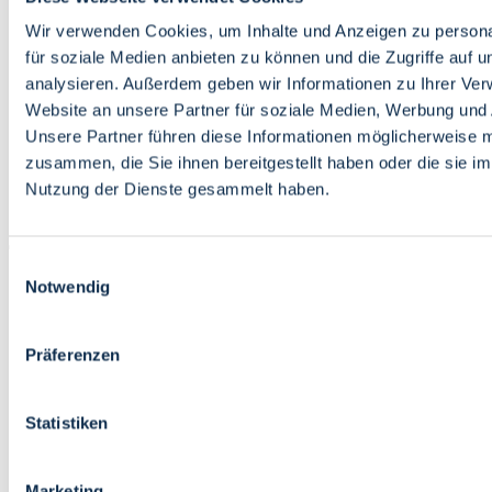
Bildung
Wirtschaft
Wir verwenden Cookies, um Inhalte und Anzeigen zu persona
Wissenschaft
für soziale Medien anbieten zu können und die Zugriffe auf 
Marktplatz
analysieren. Außerdem geben wir Informationen zu Ihrer Ve
Website an unsere Partner für soziale Medien, Werbung und 
Bremen barrierefrei
Login
Unsere Partner führen diese Informationen möglicherweise m
Leichte Sprache
zusammen, die Sie ihnen bereitgestellt haben oder die sie i
Zur Deutschen Gebärdensprache
Nutzung der Dienste gesammelt haben.
English
Einwilligungsauswahl
Notwendig
Präferenzen
Bremen barrierefrei
Login
Statistiken
Leichte Sprache
Zur Deutschen Gebärdensprache
English
Marketing