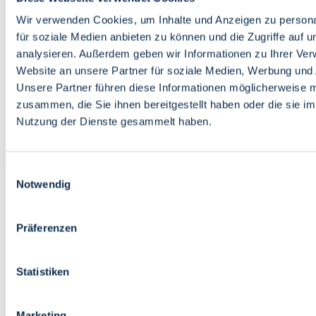
Bildung
Wirtschaft
Wir verwenden Cookies, um Inhalte und Anzeigen zu persona
Wissenschaft
für soziale Medien anbieten zu können und die Zugriffe auf 
Marktplatz
analysieren. Außerdem geben wir Informationen zu Ihrer Ve
Website an unsere Partner für soziale Medien, Werbung und 
Bremen barrierefrei
Login
Unsere Partner führen diese Informationen möglicherweise m
Leichte Sprache
zusammen, die Sie ihnen bereitgestellt haben oder die sie i
Zur Deutschen Gebärdensprache
Nutzung der Dienste gesammelt haben.
English
Einwilligungsauswahl
Notwendig
Präferenzen
Bremen barrierefrei
Login
Statistiken
Leichte Sprache
Zur Deutschen Gebärdensprache
English
Marketing