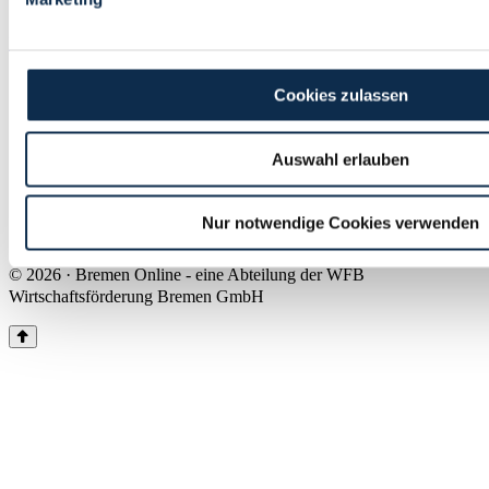
Land Bremen
Instagram
Pinterest
Facebook
Tiktok
Youtube
Impressum & Kontakt
Cookies zulassen
Barrierefreiheit
Produkte & Mediadaten
Presse
Auswahl erlauben
Über uns
Inhaltsübersicht
Nutzungsbedingungen
Nur notwendige Cookies verwenden
Datenschutz
© 2026 · Bremen Online - eine Abteilung der WFB
Wirtschaftsförderung Bremen GmbH