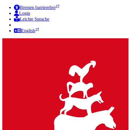
Bremen barrierefrei
Login
Leichte Sprache
Zur Deutschen Gebärdensprache
English