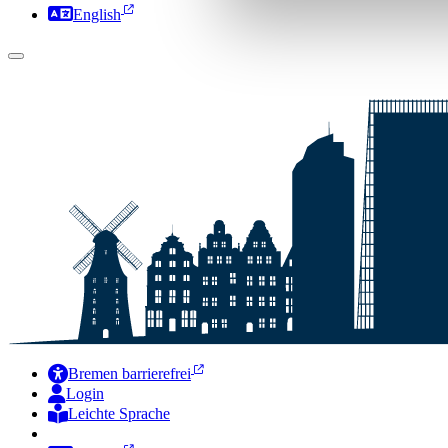
English
Bremen barrierefrei
Login
Leichte Sprache
Zur Deutschen Gebärdensprache