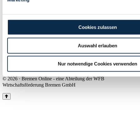
Land Bremen
Instagram
Pinterest
Facebook
Tiktok
Youtube
Impressum & Kontakt
Cookies zulassen
Barrierefreiheit
Produkte & Mediadaten
Presse
Auswahl erlauben
Über uns
Inhaltsübersicht
Nutzungsbedingungen
Nur notwendige Cookies verwenden
Datenschutz
© 2026 · Bremen Online - eine Abteilung der WFB
Wirtschaftsförderung Bremen GmbH