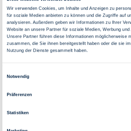
Bildung
Wirtschaft
Wir verwenden Cookies, um Inhalte und Anzeigen zu persona
Wissenschaft
für soziale Medien anbieten zu können und die Zugriffe auf 
Marktplatz
analysieren. Außerdem geben wir Informationen zu Ihrer Ve
Website an unsere Partner für soziale Medien, Werbung und 
Bremen barrierefrei
Login
Unsere Partner führen diese Informationen möglicherweise m
Leichte Sprache
zusammen, die Sie ihnen bereitgestellt haben oder die sie i
Zur Deutschen Gebärdensprache
Nutzung der Dienste gesammelt haben.
English
Einwilligungsauswahl
Notwendig
Präferenzen
Bremen barrierefrei
Login
Statistiken
Leichte Sprache
Zur Deutschen Gebärdensprache
English
Marketing