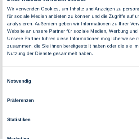
Bildung
Wirtschaft
Wir verwenden Cookies, um Inhalte und Anzeigen zu persona
Wissenschaft
für soziale Medien anbieten zu können und die Zugriffe auf 
Marktplatz
analysieren. Außerdem geben wir Informationen zu Ihrer Ve
Website an unsere Partner für soziale Medien, Werbung und 
Bremen barrierefrei
Login
Unsere Partner führen diese Informationen möglicherweise m
Leichte Sprache
zusammen, die Sie ihnen bereitgestellt haben oder die sie i
Zur Deutschen Gebärdensprache
Nutzung der Dienste gesammelt haben.
English
Einwilligungsauswahl
Notwendig
Präferenzen
Bremen barrierefrei
Login
Statistiken
Leichte Sprache
Zur Deutschen Gebärdensprache
English
Marketing