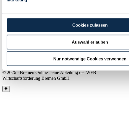
Land Bremen
Instagram
Pinterest
Facebook
Tiktok
Youtube
Impressum & Kontakt
Cookies zulassen
Barrierefreiheit
Produkte & Mediadaten
Presse
Auswahl erlauben
Über uns
Inhaltsübersicht
Nutzungsbedingungen
Nur notwendige Cookies verwenden
Datenschutz
© 2026 · Bremen Online - eine Abteilung der WFB
Wirtschaftsförderung Bremen GmbH