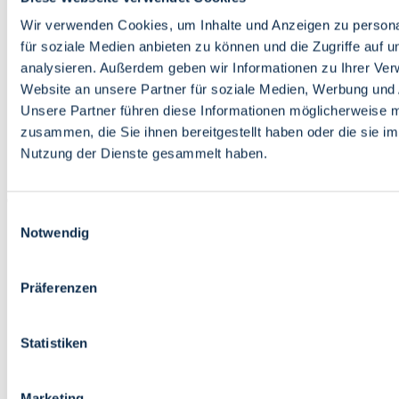
Bildung
Wirtschaft
Wir verwenden Cookies, um Inhalte und Anzeigen zu persona
Wissenschaft
für soziale Medien anbieten zu können und die Zugriffe auf 
Marktplatz
analysieren. Außerdem geben wir Informationen zu Ihrer Ve
Website an unsere Partner für soziale Medien, Werbung und 
Bremen barrierefrei
Login
Unsere Partner führen diese Informationen möglicherweise m
Leichte Sprache
zusammen, die Sie ihnen bereitgestellt haben oder die sie i
Zur Deutschen Gebärdensprache
Nutzung der Dienste gesammelt haben.
English
Einwilligungsauswahl
Notwendig
Präferenzen
Bremen barrierefrei
Login
Statistiken
Leichte Sprache
Zur Deutschen Gebärdensprache
English
Marketing