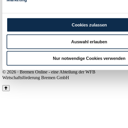
Land Bremen
Instagram
Pinterest
Facebook
Tiktok
Youtube
Impressum & Kontakt
Cookies zulassen
Barrierefreiheit
Produkte & Mediadaten
Presse
Auswahl erlauben
Über uns
Inhaltsübersicht
Nutzungsbedingungen
Nur notwendige Cookies verwenden
Datenschutz
© 2026 · Bremen Online - eine Abteilung der WFB
Wirtschaftsförderung Bremen GmbH