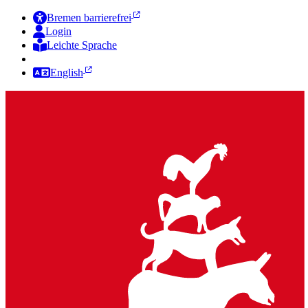
Bremen barrierefrei
Login
Leichte Sprache
Zur Deutschen Gebärdensprache
English