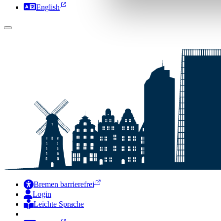
English
Bremen barrierefrei
Login
Leichte Sprache
Zur Deutschen Gebärdensprache