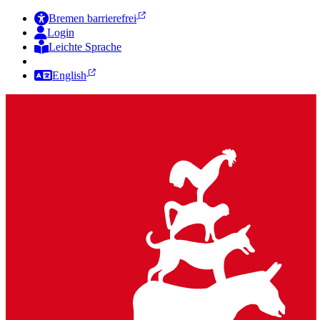
Bremen barrierefrei
Login
Leichte Sprache
Zur Deutschen Gebärdensprache
English