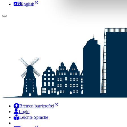
English
Bremen barrierefrei
Login
Leichte Sprache
Zur Deutschen Gebärdensprache