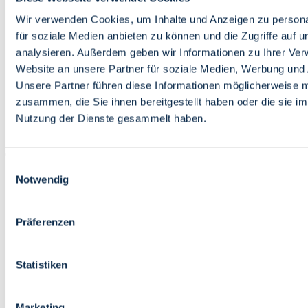
Bildung
Wirtschaft
Wir verwenden Cookies, um Inhalte und Anzeigen zu persona
Wissenschaft
für soziale Medien anbieten zu können und die Zugriffe auf 
Marktplatz
analysieren. Außerdem geben wir Informationen zu Ihrer Ve
Website an unsere Partner für soziale Medien, Werbung und 
Bremen barrierefrei
Login
Unsere Partner führen diese Informationen möglicherweise m
Leichte Sprache
zusammen, die Sie ihnen bereitgestellt haben oder die sie i
Zur Deutschen Gebärdensprache
Nutzung der Dienste gesammelt haben.
English
Einwilligungsauswahl
Notwendig
Präferenzen
Bremen barrierefrei
Login
Statistiken
Leichte Sprache
Zur Deutschen Gebärdensprache
English
Marketing