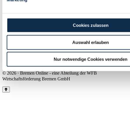
Land Bremen
Instagram
Pinterest
Facebook
Tiktok
Youtube
Impressum & Kontakt
Cookies zulassen
Barrierefreiheit
Produkte & Mediadaten
Presse
Auswahl erlauben
Über uns
Inhaltsübersicht
Nutzungsbedingungen
Nur notwendige Cookies verwenden
Datenschutz
© 2026 · Bremen Online - eine Abteilung der WFB
Wirtschaftsförderung Bremen GmbH