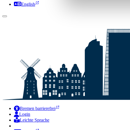
English
Bremen barrierefrei
Login
Leichte Sprache
Zur Deutschen Gebärdensprache