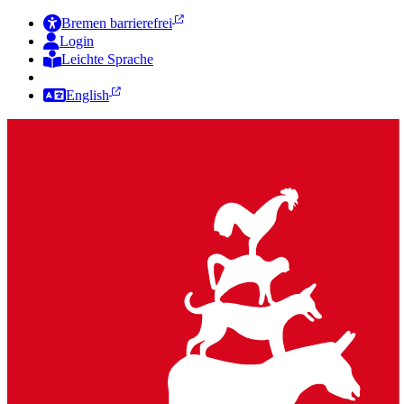
Bremen barrierefrei
Login
Leichte Sprache
Zur Deutschen Gebärdensprache
English