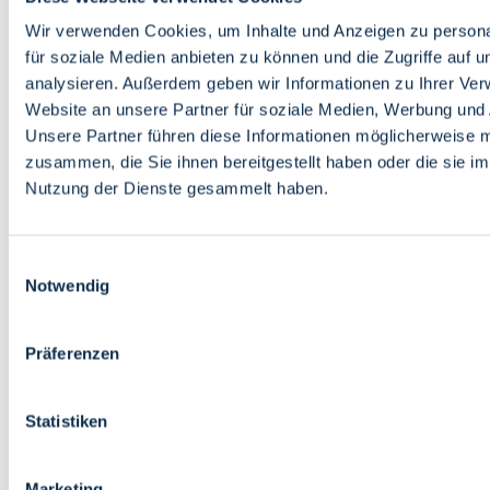
Bildung
Wirtschaft
Wir verwenden Cookies, um Inhalte und Anzeigen zu persona
Wissenschaft
für soziale Medien anbieten zu können und die Zugriffe auf 
Marktplatz
analysieren. Außerdem geben wir Informationen zu Ihrer Ve
Website an unsere Partner für soziale Medien, Werbung und 
Bremen barrierefrei
Login
Unsere Partner führen diese Informationen möglicherweise m
Leichte Sprache
zusammen, die Sie ihnen bereitgestellt haben oder die sie i
Zur Deutschen Gebärdensprache
Nutzung der Dienste gesammelt haben.
English
Einwilligungsauswahl
Notwendig
Präferenzen
Bremen barrierefrei
Login
Statistiken
Leichte Sprache
Zur Deutschen Gebärdensprache
English
Marketing