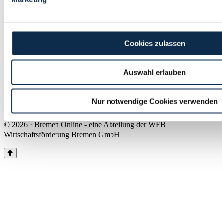
Land Bremen
Instagram
Pinterest
Facebook
Tiktok
Youtube
Impressum & Kontakt
Cookies zulassen
Barrierefreiheit
Produkte & Mediadaten
Presse
Auswahl erlauben
Über uns
Inhaltsübersicht
Nutzungsbedingungen
Nur notwendige Cookies verwenden
Datenschutz
© 2026 · Bremen Online - eine Abteilung der WFB
Wirtschaftsförderung Bremen GmbH