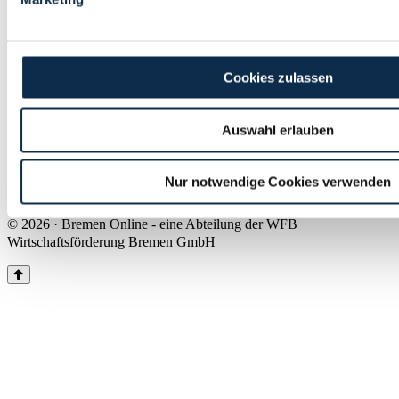
Land Bremen
Instagram
Pinterest
Facebook
Tiktok
Youtube
Impressum & Kontakt
Cookies zulassen
Barrierefreiheit
Produkte & Mediadaten
Presse
Auswahl erlauben
Über uns
Inhaltsübersicht
Nutzungsbedingungen
Nur notwendige Cookies verwenden
Datenschutz
© 2026 · Bremen Online - eine Abteilung der WFB
Wirtschaftsförderung Bremen GmbH