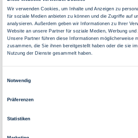
Bildung
Wirtschaft
Wir verwenden Cookies, um Inhalte und Anzeigen zu persona
Wissenschaft
für soziale Medien anbieten zu können und die Zugriffe auf 
Marktplatz
analysieren. Außerdem geben wir Informationen zu Ihrer Ve
Website an unsere Partner für soziale Medien, Werbung und 
Bremen barrierefrei
Login
Unsere Partner führen diese Informationen möglicherweise m
Leichte Sprache
zusammen, die Sie ihnen bereitgestellt haben oder die sie i
Zur Deutschen Gebärdensprache
Nutzung der Dienste gesammelt haben.
English
Einwilligungsauswahl
Notwendig
Präferenzen
Bremen barrierefrei
Login
Statistiken
Leichte Sprache
Zur Deutschen Gebärdensprache
English
Marketing