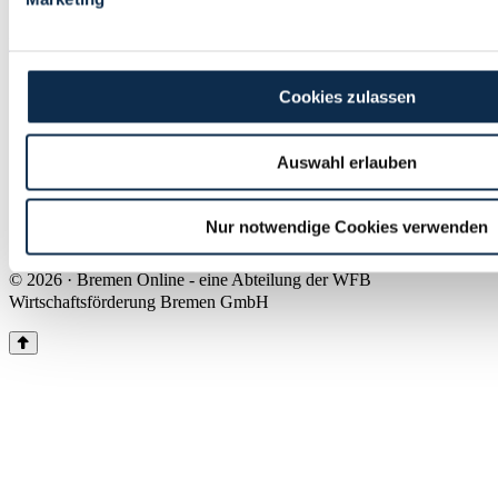
Land Bremen
Instagram
Pinterest
Facebook
Tiktok
Youtube
Impressum & Kontakt
Cookies zulassen
Barrierefreiheit
Produkte & Mediadaten
Presse
Auswahl erlauben
Über uns
Inhaltsübersicht
Nutzungsbedingungen
Nur notwendige Cookies verwenden
Datenschutz
© 2026 · Bremen Online - eine Abteilung der WFB
Wirtschaftsförderung Bremen GmbH