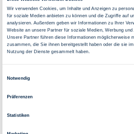
Bildung
Wirtschaft
Wir verwenden Cookies, um Inhalte und Anzeigen zu persona
Wissenschaft
für soziale Medien anbieten zu können und die Zugriffe auf 
Marktplatz
analysieren. Außerdem geben wir Informationen zu Ihrer Ve
Website an unsere Partner für soziale Medien, Werbung und 
Bremen barrierefrei
Login
Unsere Partner führen diese Informationen möglicherweise m
Leichte Sprache
zusammen, die Sie ihnen bereitgestellt haben oder die sie i
Zur Deutschen Gebärdensprache
Nutzung der Dienste gesammelt haben.
English
Einwilligungsauswahl
Notwendig
Präferenzen
Bremen barrierefrei
Login
Statistiken
Leichte Sprache
Zur Deutschen Gebärdensprache
English
Marketing